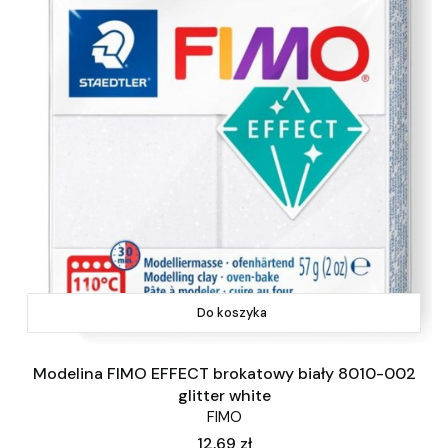
Do koszyka
Modelina FIMO EFFECT brokatowy biały 8010-002
glitter white
FIMO
Cena
12,69 zł