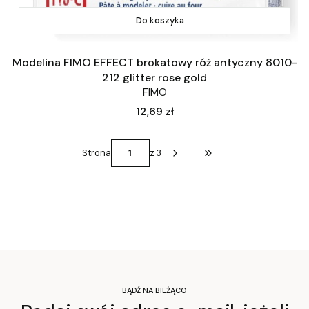
Do koszyka
Modelina FIMO EFFECT brokatowy róż antyczny 8010-
212 glitter rose gold
FIMO
Cena
12,69 zł
Strona
z 3
Przejdź do ostatniej st
BĄDŹ NA BIEŻĄCO