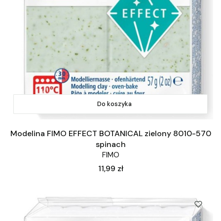
Do koszyka
Modelina FIMO EFFECT BOTANICAL zielony 8010-570
spinach
FIMO
Cena
11,99 zł