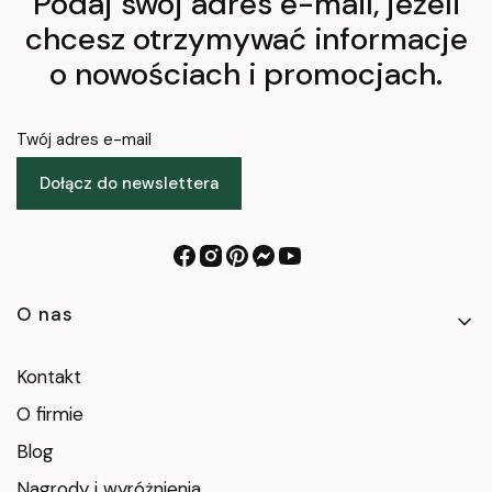
Podaj swój adres e-mail, jeżeli
chcesz otrzymywać informacje
o nowościach i promocjach.
Twój adres e-mail
Dołącz do newslettera
Linki w stopce
O nas
Kontakt
O firmie
Blog
Nagrody i wyróżnienia