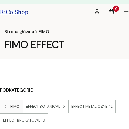
Produkty 
Zaloguj się
Koszyk
M
Strona główna
FIMO
FIMO EFFECT
PODKATEGORIE
FIMO
EFFECT BOTANICAL
5
EFFECT METALICZNE
12
EFFECT BROKATOWE
9