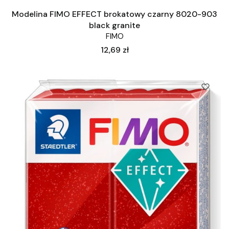
Modelina FIMO EFFECT brokatowy czarny 8020-903
black granite
FIMO
Cena
12,69 zł