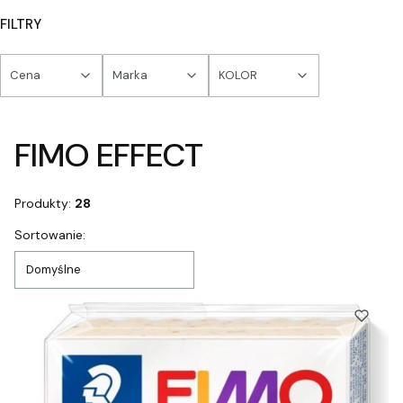
FILTRY
Cena
Marka
KOLOR
Koniec filtrów
FIMO EFFECT
Produkty:
28
Lista produktów
Sortowanie:
Domyślne