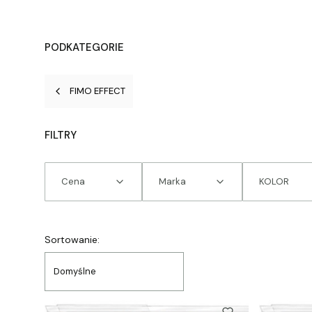
PODKATEGORIE
FIMO EFFECT
FILTRY
Cena
Marka
KOLOR
Koniec filtrów
Lista produktów
Sortowanie:
Domyślne