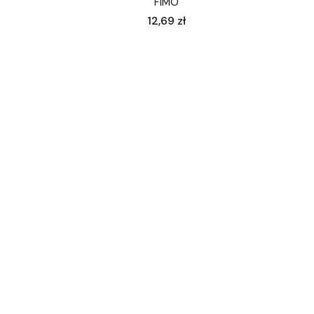
FIMO
Cena
12,69 zł