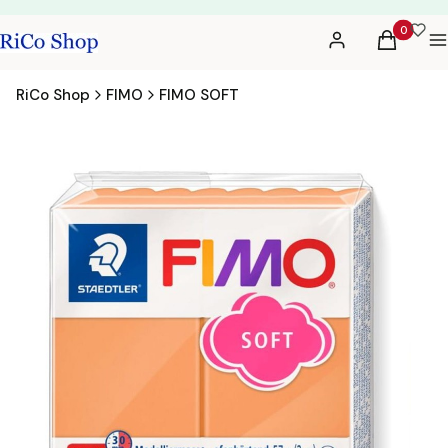
Produkty 
Zaloguj się
Koszyk
M
RiCo Shop
FIMO
FIMO SOFT