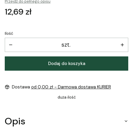
Przejdź do pełnego opisu
Cena
12,69 zł
Ilość
szt.
Dodaj do koszyka
Dostawa
od 0,00 zł
- Darmowa dostawa KURIER
duża ilość
Opis